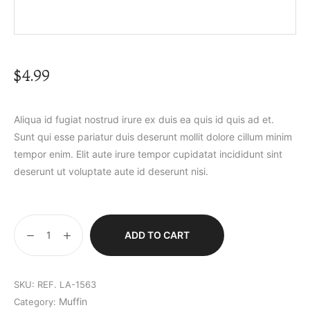
$
4.99
Aliqua id fugiat nostrud irure ex duis ea quis id quis ad et.
Sunt qui esse pariatur duis deserunt mollit dolore cillum minim
tempor enim. Elit aute irure tempor cupidatat incididunt sint
deserunt ut voluptate aute id deserunt nisi.
ADD TO CART
SKU:
REF. LA-1563
Muffin
Category: