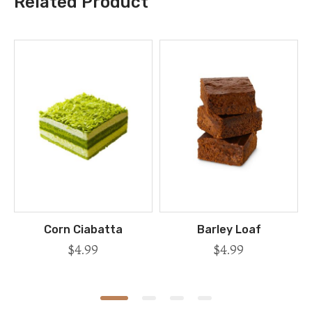
Related Product
atta
Barley Loaf
Olivetta Brea
$
4.99
$
4.99